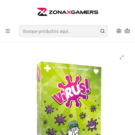
Envios a todo Chile | Despachos en 24 horas de Lunes a Viernes |
Retiros en Providencia
Leer más
Inicio
Juegos de Mesa
Juegos de Fiesta (Party Games)
Virus