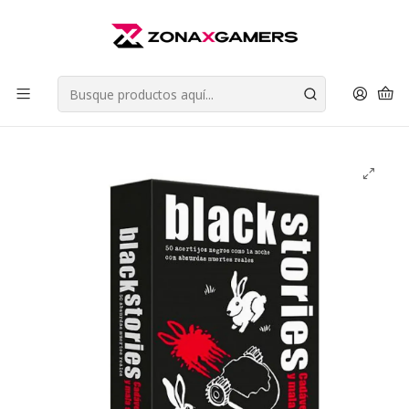
Envios a todo Chile | Despachos en 24 horas de Lunes a Viernes |
Retiros en Providencia
Leer más
Inicio
Juegos de Mesa
Juegos de Deducción Social
Black Stories Cadaveres y Mala Suerte