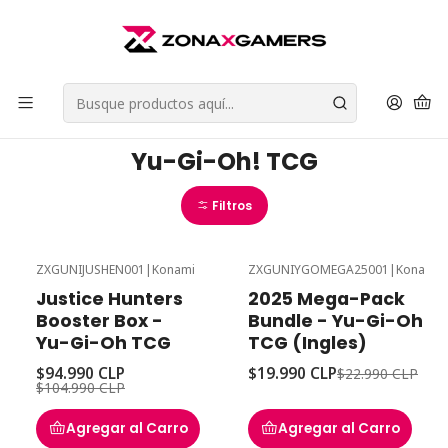
Envios a todo Chile | Despachos en 24 horas de Lunes a Viernes |
Retiros en Providencia
Leer más
Inicio
Cartas Coleccionables
Yu-Gi-Oh! TCG
Yu-Gi-Oh! TCG
Filtros
ZXGUNIJUSHEN001
|
Konami
ZXGUNIYGOMEGA25001
|
Konami
-10%
Desc
-13%
Desc
Justice Hunters
2025 Mega-Pack
Booster Box -
Bundle - Yu-Gi-Oh
Yu-Gi-Oh TCG
TCG (Ingles)
$94.990 CLP
$19.990 CLP
$22.990 CLP
$104.990 CLP
Agregar al Carro
Agregar al Carro