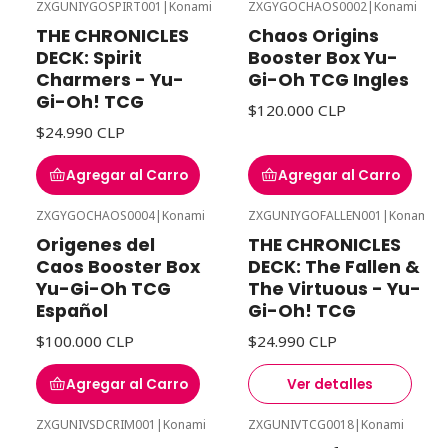
ZXGUNIYGOSPIRT001
|
Konami
ZXGYGOCHAOS0002
|
Konami
THE CHRONICLES
Chaos Origins
DECK: Spirit
Booster Box Yu-
Charmers - Yu-
Gi-Oh TCG Ingles
Gi-Oh! TCG
$120.000 CLP
$24.990 CLP
Agregar al Carro
Agregar al Carro
ZXGYGOCHAOS0004
|
Konami
ZXGUNIYGOFALLEN001
|
Konami
Agotado
Origenes del
THE CHRONICLES
Caos Booster Box
DECK: The Fallen &
Yu-Gi-Oh TCG
The Virtuous - Yu-
Español
Gi-Oh! TCG
$100.000 CLP
$24.990 CLP
Agregar al Carro
Ver detalles
ZXGUNIVSDCRIM001
|
Konami
ZXGUNIVTCG0018
|
Konami
-16%
Desc
Agotado