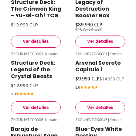
Structure Deck:
Legacy of
Agotado
The Crimson King
Destruction
- Yu-Gi-Oh! TCG
Booster Box
$13.990 CLP
$89.990 CLP
$107.760 CLP
Ver detalles
Ver detalles
ZXGUNIVTCG0003
|
Konami
ZXGUNIVTCG0001
|
Konami
-33%
Desc
Agotado
Structure Deck:
Arsenal Secreto
Agotado
Legend of the
Capitulo 1
Crystal Beasts
$9.990 CLP
$14.990 CLP
$12.990 CLP
5.0
5.0
Ver detalles
Ver detalles
ZXGUNIVTCG0006
|
Konami
ZXGUNIVTCG0045
|
Konami
Agotado
Agotado
Baraja de
Blue-Eyes White
Estructura: Saga
Destiny