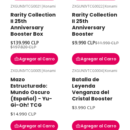
ZXGUNIVTCG0021
|
Konami
ZXGUNIVTCG0022
|
Konami
-29%
Desc
-17%
Desc
Rarity Collection
Rarity Collection
II 25th
II 25th
Anniversary
Anniversary
Booster Box
Booster
$139.990 CLP
$9.990 CLP
$11.990 CLP
$197.820 CLP
Agregar al Carro
Agregar al Carro
ZXGUNIVTCG0005
|
Konami
ZXGUNIVTCG0004
|
Konami
Mazo
Batalla de
Estructurado:
Leyenda
Mundo Oscuro
Venganza del
(Español) - Yu-
Cristal Booster
Gi-Oh! TCG
$3.990 CLP
$14.990 CLP
Agregar al Carro
Agregar al Carro