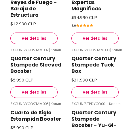
Reyes de Fuego -
Expertas
Baraja de
Magnificas
Estructura
$34.990 CLP
$12.990 CLP
5.0
Ver detalles
Ver detalles
ZXGUNIVYGOSTAM002
|
Konami
ZXGUNIVYGOSTAM003
|
Konami
Agotado
Agotado
Quarter Century
Quarter Century
Stampede Sleeved
Stampede Tuck
Booster
Box
$5.990 CLP
$31.990 CLP
Ver detalles
Ver detalles
ZXGUNIVYGOSTAM005
|
Konami
ZXGUNISTPDYGO001
|
Konami
Agotado
Agotado
Cuarto de Siglo
Quarter Century
Estampida Booster
Stampede
Booster - Yu-Gi-
$5.990 CLP