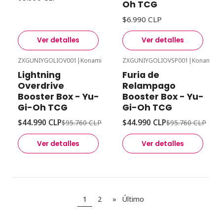
Oh TCG
$6.990 CLP
Ver detalles
Ver detalles
ZXGUNIYGOLIOV001
|
Konami
ZXGUNIYGOLIOVSP001
|
Konami
-53%
Desc
-53%
Desc
Lightning
Furia de
Agotado
Agotado
Overdrive
Relampago
Booster Box - Yu-
Booster Box - Yu-
Gi-Oh TCG
Gi-Oh TCG
$44.990 CLP
$44.990 CLP
$95.760 CLP
$95.760 CLP
Ver detalles
Ver detalles
1
2
»
Último