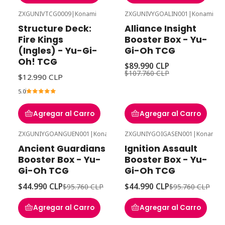
ZXGUNIVTCG0009
|
Konami
ZXGUNIVYGOALIN001
|
Konami
-16%
Desc
Structure Deck:
Alliance Insight
Fire Kings
Booster Box - Yu-
(Ingles) - Yu-Gi-
Gi-Oh TCG
Oh! TCG
$89.990 CLP
$107.760 CLP
$12.990 CLP
5.0
Agregar al Carro
Agregar al Carro
ZXGUNIYGOANGUEN001
|
Konami
ZXGUNIYGOIGASEN001
|
Konami
-53%
Desc
-53%
Desc
Ancient Guardians
Ignition Assault
Booster Box - Yu-
Booster Box - Yu-
Gi-Oh TCG
Gi-Oh TCG
$44.990 CLP
$44.990 CLP
$95.760 CLP
$95.760 CLP
Agregar al Carro
Agregar al Carro