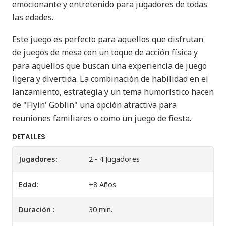
emocionante y entretenido para jugadores de todas
las edades.
Este juego es perfecto para aquellos que disfrutan
de juegos de mesa con un toque de acción física y
para aquellos que buscan una experiencia de juego
ligera y divertida. La combinación de habilidad en el
lanzamiento, estrategia y un tema humorístico hacen
de "Flyin' Goblin" una opción atractiva para
reuniones familiares o como un juego de fiesta.
DETALLES
Jugadores:
2 - 4 Jugadores
Edad:
+8 Años
Duración :
30 min.