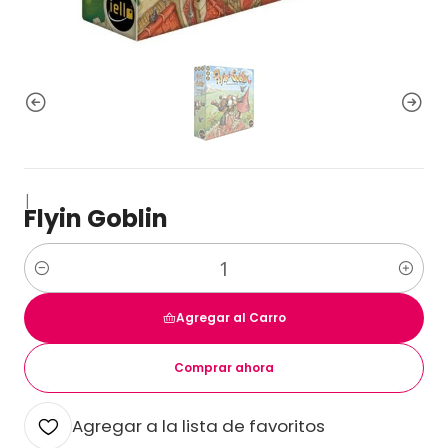
|
Flyin Goblin
Cantidad
Agregar al Carro
Comprar ahora
Agregar a la lista de favoritos