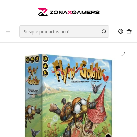
Envios a todo Chile | Despachos en 24 horas de Lunes a Viernes |
Retiros en Providencia
Leer más
Inicio
Juegos de Mesa
Juegos de Habilidad
Flyin Goblin