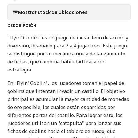
Mostrar stock de ubicaciones
DESCRIPCIÓN
"Flyin' Goblin" es un juego de mesa lleno de acción y
diversión, diseñado para 2 a 4 jugadores. Este juego
se distingue por su mecánica única de lanzamiento
de fichas, que combina habilidad física con
estrategia.
En "Flyin' Goblin", los jugadores toman el papel de
goblins que intentan invadir un castillo. El objetivo
principal es acumular la mayor cantidad de monedas
de oro posible, las cuales están esparcidas por
diferentes partes del castillo. Para lograr esto, los
jugadores utilizan un "catapulta" para lanzar sus
fichas de goblins hacia el tablero de juego, que