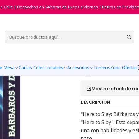
Juegos de Mesa
Juegos de Estrategia
Here to Slay - Bárbaros y 
do Chile | Despachos en 24 horas de Lunes a Viernes | Retiros en Providen
|
Here to Sla
Agr
Cantidad
de Mesa
Cartas Coleccionables
Accesorios
Torneos
Zona Ofertas
Agregar a la list
Mostrar stock de ub
DESCRIPCIÓN
"Here to Slay: Bárbaros 
"Here to Slay". Esta exp
una con habilidades y es
base.