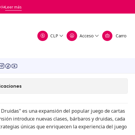
Druidas
cia
Leer más
y - Bárbaros y Druidas
CLP
Acceso
Carro
egar al Carro
Comprar ahora
a de favoritos
icaciones
y Druidas" es una expansión del popular juego de cartas
ansión introduce nuevas clases, bárbaros y druidas, cada
trategias únicas que enriquecen la experiencia del juego