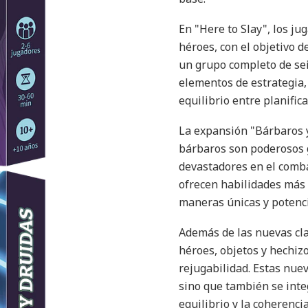
En "Here to Slay", los j
héroes, con el objetivo d
un grupo completo de sei
elementos de estrategia, 
equilibrio entre planific
La expansión "Bárbaros 
bárbaros son poderosos g
devastadores en el comba
ofrecen habilidades más 
maneras únicas y potenci
Además de las nuevas cla
héroes, objetos y hechiz
rejugabilidad. Estas nue
sino que también se inte
equilibrio y la coherencia