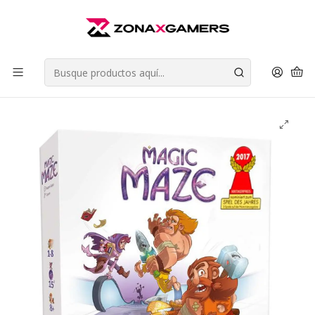
Envios a todo Chile | Despachos en 24 horas de Lunes a Viernes |
Retiros en Providencia
Leer más
Inicio
Juegos de Mesa
Juegos Cooperativos
Magic Maze