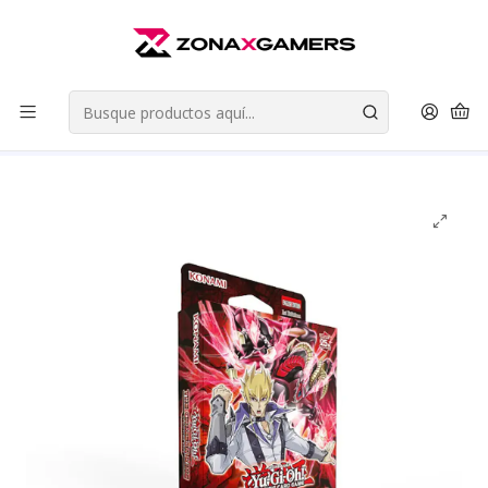
Envios a todo Chile | Despachos en 24 horas de Lunes a Viernes |
Retiros en Providencia
Leer más
Inicio
Cartas Coleccionables
Yu-Gi-Oh! TCG
Structure Deck
Structure Deck: The Crimson King - Yu-Gi-Oh! TCG