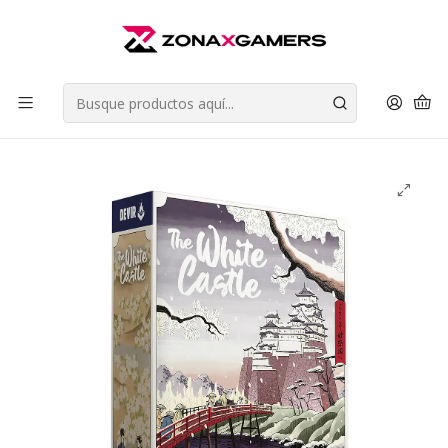
Envios a todo Chile | Despachos en 24 horas de Lunes a Viernes |
Retiros en Providencia
Leer más
Inicio
Juegos de Mesa
Juegos de Estrategia
The White Castle