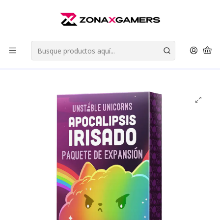
Envios a todo Chile | Despachos en 24 horas de Lunes a Viernes |
Retiros en Providencia
Leer más
Inicio
Juegos de Mesa
Juegos de Fiesta (Party Games)
Unstable Unicorns - Apocalipsis Irisado (Expansión) 2da
Edición