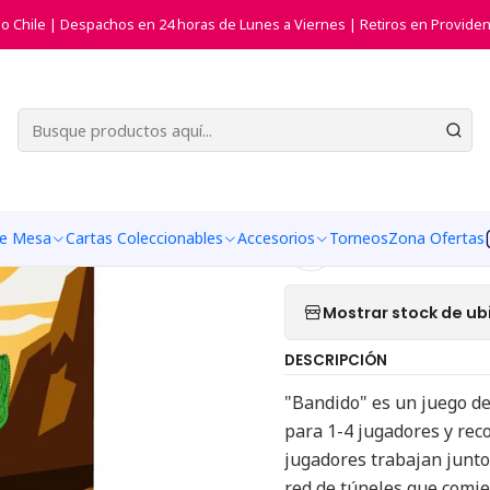
Inicio
Juegos de Mesa
Juegos Cooperativos
Bandido
do Chile | Despachos en 24 horas de Lunes a Viernes | Retiros en Providen
|
Bandido
Agr
Cantidad
de Mesa
Cartas Coleccionables
Accesorios
Torneos
Zona Ofertas
Agregar a la list
Mostrar stock de ub
DESCRIPCIÓN
"Bandido" es un juego de
para 1-4 jugadores y rec
jugadores trabajan junto
red de túneles que comien