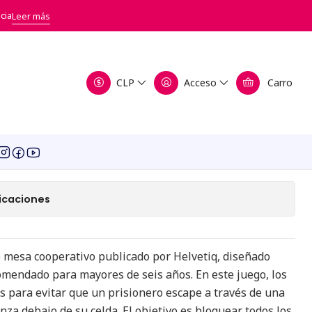
cia
Leer más
CLP
Acceso
Carro
egar al Carro
Comprar ahora
a de favoritos
icaciones
 mesa cooperativo publicado por Helvetiq, diseñado
omendado para mayores de seis años. En este juego, los
s para evitar que un prisionero escape a través de una
za debajo de su celda. El objetivo es bloquear todos los