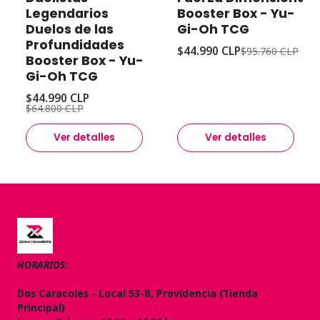
Agotado
Agotado
Legendarios
Booster Box - Yu-
Duelos de las
Gi-Oh TCG
Profundidades
$44.990 CLP
$95.760 CLP
Booster Box - Yu-
Gi-Oh TCG
$44.990 CLP
$64.800 CLP
Ver detalles
Ver detalles
HORARIOS:
Dos Caracoles - Local 53-B, Providencia (Tienda
Principal)