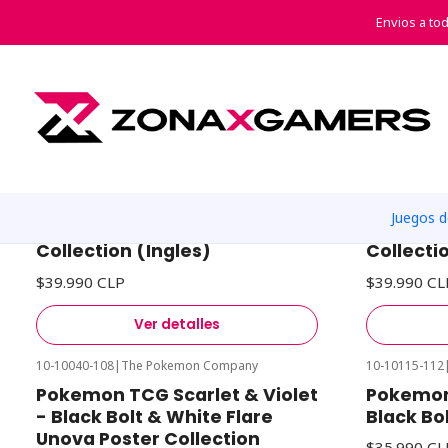
Inicio
Car
Envios a to
Scarlet & Violet Black Bolt
10-10039-120
|
The Pokemon Company
10-10039-119
Agotado
Agotado
Pokemon TCG Scarlet & Violet
Pokemon 
Juegos 
- Black Bolt - Binder
- White 
Collection (Ingles)
Collecti
$39.990 CLP
$39.990 CL
Ver detalles
10-10040-108
|
The Pokemon Company
10-10115-112
Agotado
Agotado
Pokemon TCG Scarlet & Violet
Pokemon 
- Black Bolt & White Flare
Black Bo
Unova Poster Collection
$35.990 CL