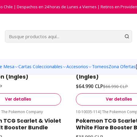
tas Coleccionables
Pokemon TCG
Scarlet & Violet Black Bolt - 
do Chile | Despachos en 24 horas de Lunes a Viernes | Retiros en Providen
 - White Flare
|
The Pokemon Company
10-10037-112
|
The Pokemon Com
-3%
Desc
TCG Scarlet & Violet
Pokemon TCG Scarlet
de Mesa
Cartas Coleccionables
Accesorios
Torneos
Zona Ofertas
Agotado
Flare - Binder
Black Bolt Elite Train
on (Ingles)
(Ingles)
P
$64.990 CLP
$66.990 CLP
Ver detalles
Ver detalles
|
The Pokemon Company
10-10035-114
|
The Pokemon Com
Agotado
TCG Scarlet & Violet
Pokemon TCG Scarlet
lt Booster Bundle
White Flare Booster 
P
$35.990 CLP