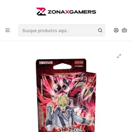
Envios a todo Chile | Despachos en 24 horas de Lunes a Viernes |
Retiros en Providencia
Leer más
Inicio
Cartas Coleccionables
Yu-Gi-Oh! TCG
Structure Deck
Baraja de Estructura: El Rey Carmesi