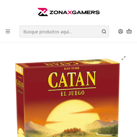
Envios a todo Chile | Despachos en 24 horas de Lunes a Viernes |
Retiros en Providencia
Leer más
Inicio
Juegos de Mesa
Juegos de Estrategia
Catan El Juego