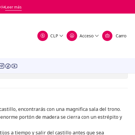
rohibido
cia
Leer más
o - El castillo prohibido
CLP
Acceso
Carro
a de favoritos
icaciones
castillo, encontrarás con una magnifica sala del trono.
el enorme portón de madera se cierra con un estrépito y
ijos a tiempo y salir del castillo antes que sea