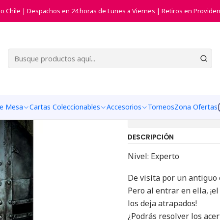
Juegos de Mesa
Juegos de Estrategia
Exit El Juego - El castillo p
do Chile | Despachos en 24 horas de Lunes a Viernes | Retiros en Providen
|
Exit El Jueg
Agregar a la list
de Mesa
Cartas Coleccionables
Accesorios
Torneos
Zona Ofertas
Mostrar stock de ub
DESCRIPCIÓN
Nivel: Experto
De visita por un antiguo 
Pero al entrar en ella, ¡
los deja atrapados!
¿Podrás resolver los acert