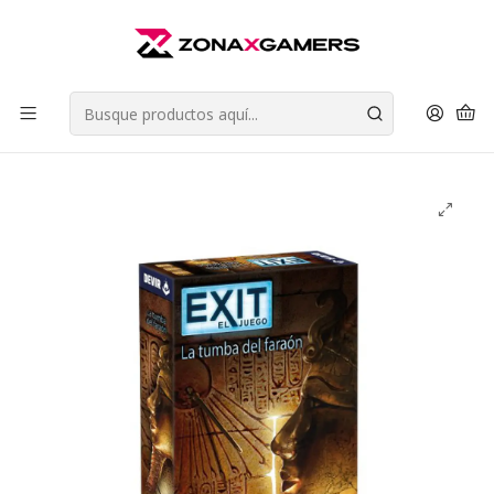
Envios a todo Chile | Despachos en 24 horas de Lunes a Viernes |
Retiros en Providencia
Leer más
Inicio
Juegos de Mesa
Juegos de Estrategia
Exit El Juego - La tumba del faraon