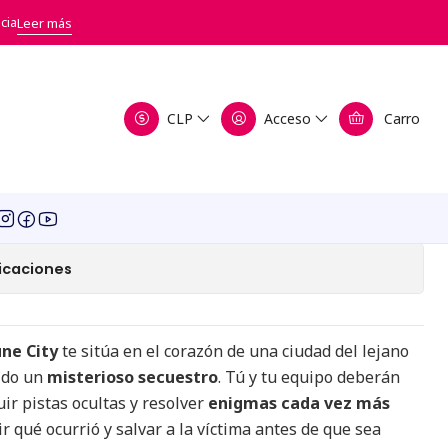
ortune City
cia
Leer más
go - Secuestro en Fortune
CLP
Acceso
Carro
a de favoritos
icaciones
une City
te sitúa en el corazón de una ciudad del lejano
ido un
misterioso secuestro
. Tú y tu equipo deberán
uir pistas ocultas y resolver
enigmas cada vez más
 qué ocurrió y salvar a la víctima antes de que sea