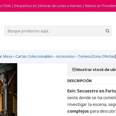
gos de Mesa
Juegos de Estrategia
Exit El Juego - Secuestro en F
do Chile | Despachos en 24 horas de Lunes a Viernes | Retiros en Providen
|
Exit El Jue
City
Agregar a la list
de Mesa
Cartas Coleccionables
Accesorios
Torneos
Zona Ofertas
Mostrar stock de ub
DESCRIPCIÓN
Exit: Secuestro en Fort
oeste donde se ha comet
investigar la escena, seg
complejos
para descubrir