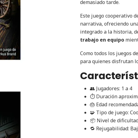
demasiado tarde.
Este juego cooperativo d
narrativa, ofreciendo una
integrado a la historia, 
trabajo en equipo
mient
Como todos los juegos de
para quienes disfrutan lo
Característ
👥 Jugadores: 1 a 4
⏱ Duración aproxim
🎂 Edad recomendada
🧩 Tipo de juego: Co
📦 Nivel de dificulta
🔁 Rejugabilidad: Baj