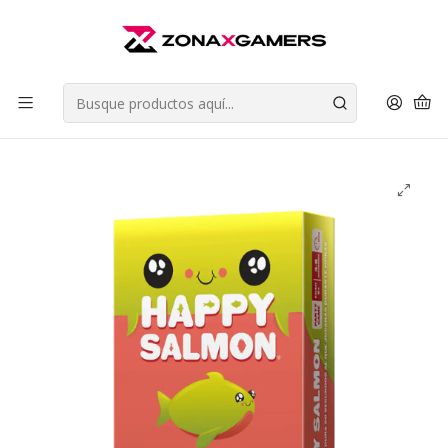
Envios a todo Chile | Despachos en 24 horas de Lunes a Viernes |
Retiros en Providencia
Leer más
Inicio
Juegos de Mesa
Juegos de Fiesta (Party Games)
Happy Salmon