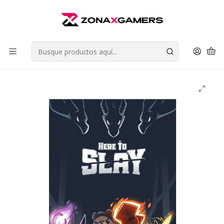
Envios a todo Chile | Despachos en 24 horas de Lunes a Viernes |
Retiros en Providencia
Leer más
Inicio
Juegos de Mesa
Juegos de Estrategia
Here to Slay