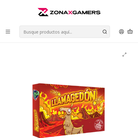
Envios a todo Chile | Despachos en 24 horas de Lunes a Viernes |
Retiros en Providencia
Leer más
Inicio
Juegos de Mesa
Juegos de Estrategia
Llamagedon