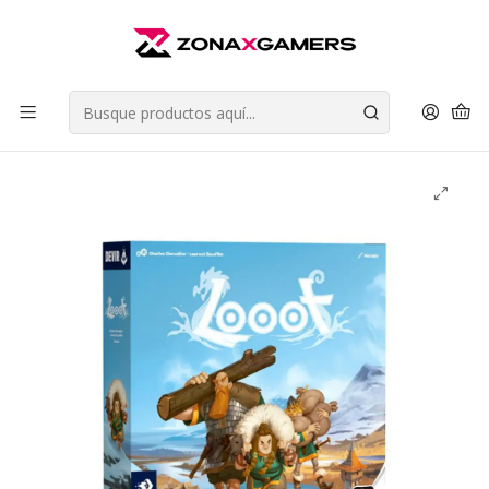
Envios a todo Chile | Despachos en 24 horas de Lunes a Viernes |
Retiros en Providencia
Leer más
Inicio
Juegos de Mesa
Juegos de Estrategia
Looot