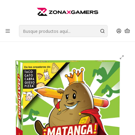
Envios a todo Chile | Despachos en 24 horas de Lunes a Viernes |
Retiros en Providencia
Leer más
Inicio
Juegos de Mesa
Juegos de Fiesta (Party Games)
¡Matanga! - Blue Orange