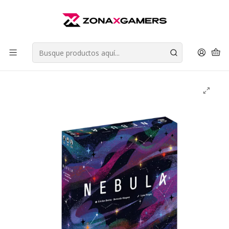
Envios a todo Chile | Despachos en 24 horas de Lunes a Viernes |
Retiros en Providencia
Leer más
Inicio
Juegos de Mesa
Juegos de Estrategia
Nebula