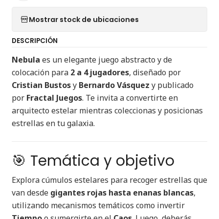
Mostrar stock de ubicaciones
DESCRIPCIÓN
Nebula
es un elegante juego abstracto y de
colocación para
2 a 4 jugadores
, diseñado por
Cristian Bustos
y
Bernardo Vásquez
y publicado
por
Fractal Juegos
. Te invita a convertirte en
arquitecto estelar mientras coleccionas y posicionas
estrellas en tu galaxia.
🎯 Temática y objetivo
Explora cúmulos estelares para recoger estrellas que
van desde
gigantes rojas hasta enanas blancas
,
utilizando mecanismos temáticos como invertir
Tiempo
o sumergirte en el
Caos
. Luego, deberás