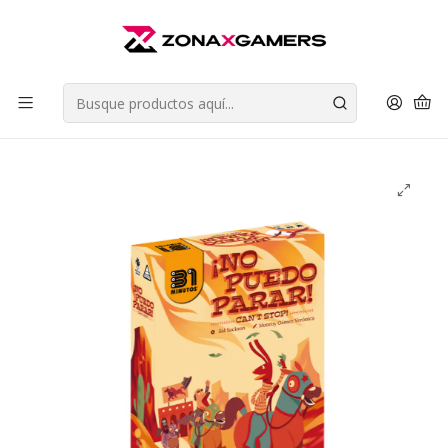
Envios a todo Chile | Despachos en 24 horas de Lunes a Viernes |
Retiros en Providencia
Leer más
Inicio
Juegos de Mesa
Juegos de Estrategia
¡No puedo Parar! ( Can´t Stop ) - 31 Minutos