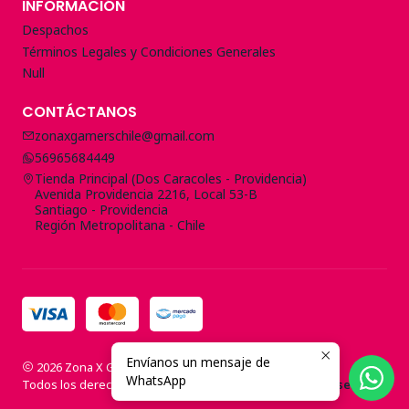
INFORMACIÓN
Despachos
Términos Legales y Condiciones Generales
Null
CONTÁCTANOS
zonaxgamerschile@gmail.com
56965684449
Tienda Principal (Dos Caracoles - Providencia)
Avenida Providencia 2216, Local 53-B
Santiago - Providencia
Región Metropolitana - Chile
Envíanos un mensaje de
2026 Zona X Gamers Store.
WhatsApp
Todos los derechos reservados.
Desarrollado por Jumpseller
.