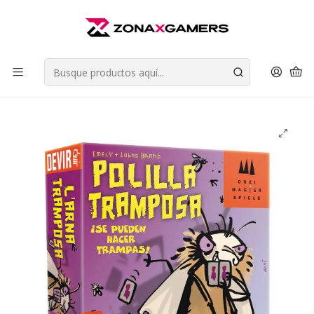
Envios a todo Chile | Despachos en 24 horas de Lunes a Viernes |
Retiros en Providencia
Leer más
Inicio
Juegos de Mesa
Juegos de Fiesta (Party Games)
Polilla Tramposa