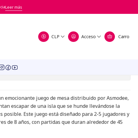
cia
Leer más
 Island
CLP
Acceso
Carro
a de favoritos
icaciones
 un emocionante juego de mesa distribuido por Asmodee,
ntan escapar de una isla que se hunde llevándose la
s posible. Este juego está diseñado para 2-5 jugadores y
s de 8 años, con partidas que duran alrededor de 45