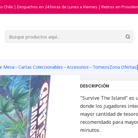
Inicio
Juegos de Mesa
Juegos de Estrategia
Survive The Island
do Chile | Despachos en 24 horas de Lunes a Viernes | Retiros en Providen
|
Survive The
Agregar a la list
de Mesa
Cartas Coleccionables
Accesorios
Torneos
Zona Ofertas
Mostrar stock de ub
DESCRIPCIÓN
"Survive The Island" es
donde los jugadores inte
mayor cantidad de tesoro
recomendado para mayore
minutos.