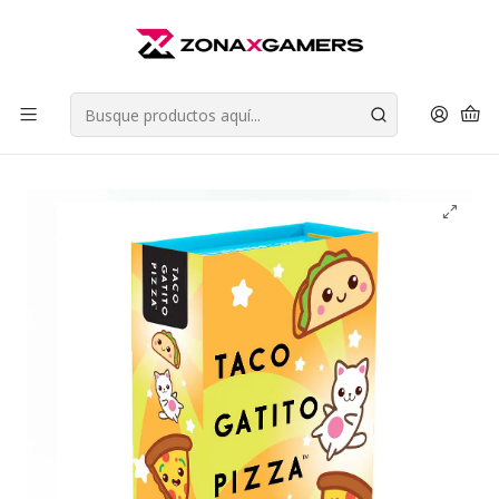
Envios a todo Chile | Despachos en 24 horas de Lunes a Viernes |
Retiros en Providencia
Leer más
Inicio
Juegos de Mesa
Juegos de Fiesta (Party Games)
Taco Gatito Pizza