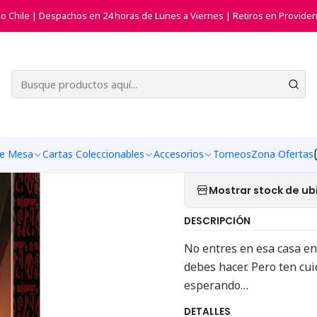
Juegos de Fiesta (Party Games)
Unstable Unicorns - Pesadillas 
do Chile | Despachos en 24 horas de Lunes a Viernes | Retiros en Providen
|
Unstable Un
(Expansión
Agregar a la list
de Mesa
Cartas Coleccionables
Accesorios
Torneos
Zona Ofertas
Mostrar stock de ub
DESCRIPCIÓN
No entres en esa casa en
debes hacer. Pero ten cui
esperando…
DETALLES