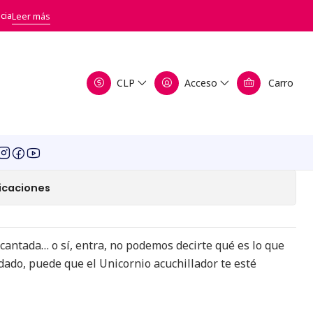
(Expansión) 2da Edición
cia
Leer más
icorns - Pesadillas
CLP
Acceso
Carro
) 2da Edición
a de favoritos
icaciones
cantada… o sí, entra, no podemos decirte qué es lo que
dado, puede que el Unicornio acuchillador te esté