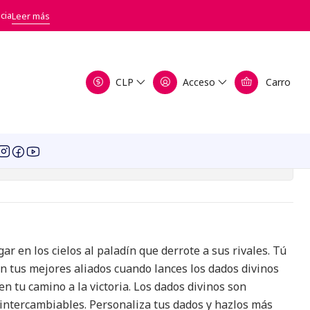
cia
Leer más
CLP
Acceso
Carro
a de favoritos
icaciones
ar en los cielos al paladín que derrote a sus rivales. Tú
án tus mejores aliados cuando lances los dados divinos
n tu camino a la victoria. Los dados divinos son
 intercambiables. Personaliza tus dados y hazlos más