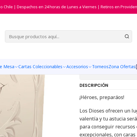
Inicio
Juegos de Mesa
Dice Forge
do Chile | Despachos en 24 horas de Lunes a Viernes | Retiros en Providen
|
Dice Forge
Agregar a la list
de Mesa
Cartas Coleccionables
Accesorios
Torneos
Zona Ofertas
Mostrar stock de ub
DESCRIPCIÓN
¡Héroes, preparáos!
Los Dioses ofrecen un lug
valentía y tu astucia ser
para conseguir recursos e
excepcionales, con caras