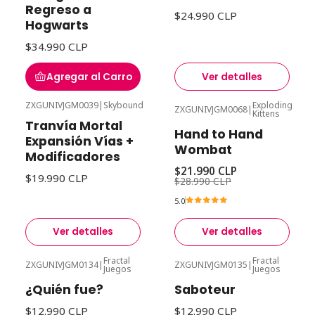
Regreso a
$24.990 CLP
Hogwarts
$34.990 CLP
Agregar al Carro
Ver detalles
ZXGUNIVJGM0039
|
Skybound
Exploding
ZXGUNIVJGM0068
|
Kittens
-24%
Desc
Agotado
Tranvía Mortal
Hand to Hand
Agotado
Expansión Vías +
Wombat
Modificadores
$21.990 CLP
$19.990 CLP
$28.990 CLP
5.0
Ver detalles
Ver detalles
Fractal
Fractal
ZXGUNIVJGM0134
|
ZXGUNIVJGM0135
|
Juegos
Juegos
Agotado
Agotado
¿Quién fue?
Saboteur
$12.990 CLP
$12.990 CLP