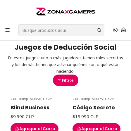
Envios a todo Chile | Despachos en 24 horas de Lunes a Viernes |
Retiros en Providencia
Leer más
Inicio
Juegos de Mesa
Juegos de Deducción Social
Juegos de Deducción Social
En estos juegos, uno o más jugadores tienen roles secretos
y los demás tienen que adivinar quiénes son o qué están
haciendo.
Filtros
ZXGUNIVJGM0056
|
Devir
ZXGUNIVJGM0075
|
Devir
Blind Business
Código Secreto
$9.990 CLP
$19.990 CLP
Agregar al Carro
Agregar al Carro