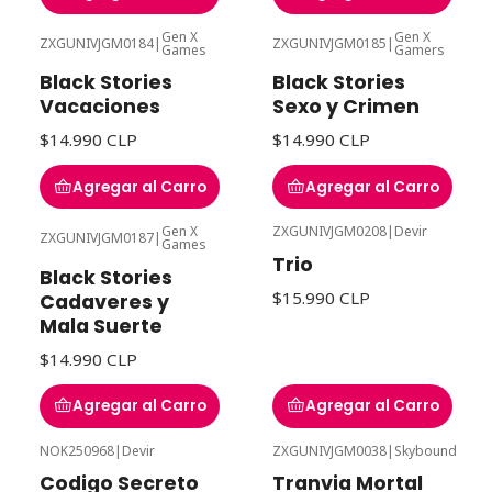
Gen X
Gen X
ZXGUNIVJGM0184
|
ZXGUNIVJGM0185
|
Games
Gamers
Black Stories
Black Stories
Vacaciones
Sexo y Crimen
$14.990 CLP
$14.990 CLP
Agregar al Carro
Agregar al Carro
Gen X
ZXGUNIVJGM0208
|
Devir
ZXGUNIVJGM0187
|
Games
Trio
Black Stories
$15.990 CLP
Cadaveres y
Mala Suerte
$14.990 CLP
Agregar al Carro
Agregar al Carro
NOK250968
|
Devir
ZXGUNIVJGM0038
|
Skybound
Agotado
Codigo Secreto
Tranvia Mortal