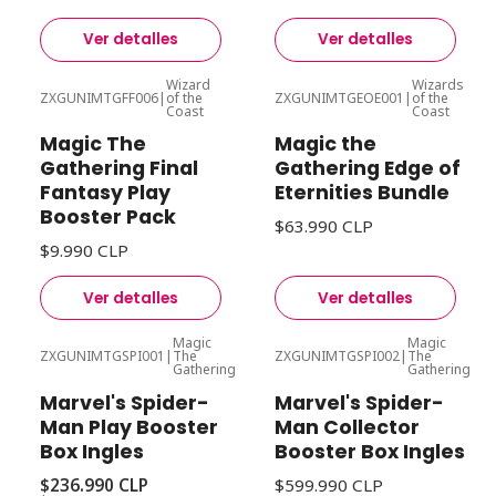
Ver detalles
Ver detalles
Wizard
Wizards
ZXGUNIMTGFF006
|
of the
ZXGUNIMTGEOE001
|
of the
Agotado
Agotado
Coast
Coast
Magic The
Magic the
Gathering Final
Gathering Edge of
Fantasy Play
Eternities Bundle
Booster Pack
$63.990 CLP
$9.990 CLP
Ver detalles
Ver detalles
Magic
Magic
ZXGUNIMTGSPI001
|
The
ZXGUNIMTGSPI002
|
The
-7%
Desc
Agotado
Gathering
Gathering
Agotado
Marvel's Spider-
Marvel's Spider-
Man Play Booster
Man Collector
Box Ingles
Booster Box Ingles
$236.990 CLP
$599.990 CLP