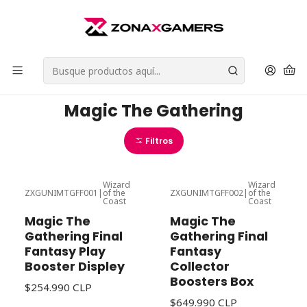
Envios a todo Chile | Despachos en 24 horas de Lunes a Viernes |
Retiros en Providencia
Leer más
Inicio
Cartas Coleccionables
Magic The Gathering
Magic The Gathering
Filtros
Wizard
Wizard
ZXGUNIMTGFF001
|
of the
ZXGUNIMTGFF002
|
of the
Agotado
Agotado
Coast
Coast
Magic The
Magic The
Gathering Final
Gathering Final
Fantasy Play
Fantasy
Booster Displey
Collector
Boosters Box
$254.990 CLP
$649.990 CLP