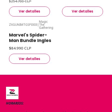
$254.700 CLP
Ver detalles
Ver detalles
Magic
ZXGUNIMTGSPI003
|
The
Agotado
Gathering
Marvel's Spider-
Man Bundle Ingles
$84.990 CLP
Ver detalles
HORARIOS: