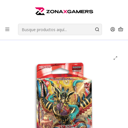
Envios a todo Chile | Despachos en 24 horas de Lunes a Viernes |
Retiros en Providencia
Leer más
Inicio
Cartas Coleccionables
Yu-Gi-Oh! TCG
Structure Deck
Structure Deck: Fire Kings (Ingles) - Yu-Gi-Oh! TCG