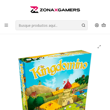
Envios a todo Chile | Despachos en 24 horas de Lunes a Viernes |
Retiros en Providencia
Leer más
Inicio
Juegos de Mesa
Juegos de Colocación de Losetas
Kingdomino