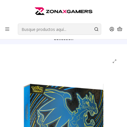
Envios a todo Chile | Despachos en 24 horas de Lunes a Viernes |
Retiros en Providencia
Leer más
Inicio
Cartas Coleccionables
Pokemon TCG
Mega Evolution: Phantasmal Flames
Pokemon TCG Mega Charizard X Ex Ultra Premium
Collection