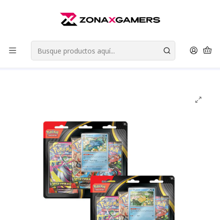
Envios a todo Chile | Despachos en 24 horas de Lunes a Viernes |
Retiros en Providencia
Leer más
Inicio
Cartas Coleccionables
Pokemon TCG
Mega Evolution
Pokemon TCG Mega Evolution 3 Pack Blister Ingles