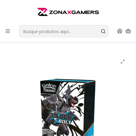
Envios a todo Chile | Despachos en 24 horas de Lunes a Viernes |
Retiros en Providencia
Leer más
Inicio
Cartas Coleccionables
Pokemon TCG
Scarlet & Violet Black Bolt - White Flare
Pokemon TCG Scarlet & Violet Black Bolt Booster Bundle