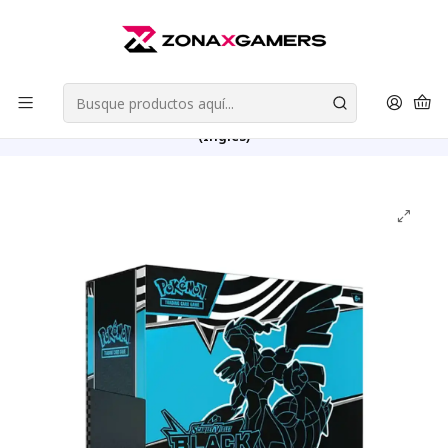
Envios a todo Chile | Despachos en 24 horas de Lunes a Viernes |
Retiros en Providencia
Leer más
Inicio
Cartas Coleccionables
Pokemon TCG
Scarlet & Violet Black Bolt - White Flare
Pokemon TCG Scarlet & Violet Black Bolt Elite Trainer Box
(Ingles)