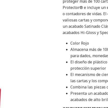
proteger más de 100 car
Protector® e incluye un
o contadores de vidas. E
valiosas cartas y compon
un acabado Satinado Clás
acabados Hi-Gloss y Speci
Color Rojo
Almacena más de 100
para dados, monedas 
El diseño de plástic
protección superior
El mecanismo de cie
las cartas y los com
Combina las piezas c
Presenta un acabado 
acabados de alto bril