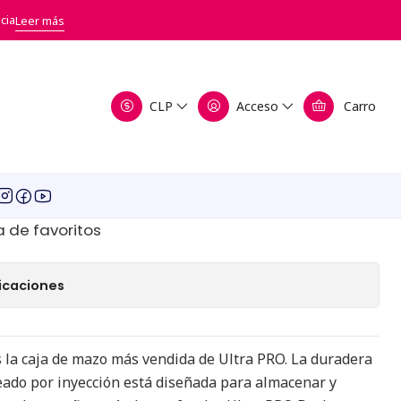
cia
Leer más
Satin Tower Apple Red -
CLP
Acceso
Carro
egar al Carro
Comprar ahora
a de favoritos
icaciones
s la caja de mazo más vendida de Ultra PRO. La duradera
eado por inyección está diseñada para almacenar y