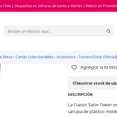
Inicio
Accesorios
Portamazo Satin Tower Apple Red - Ultra Pro
do Chile | Despachos en 24 horas de Lunes a Viernes | Retiros en Providen
|
Portamazo 
Ultra Pro
Agr
Cantidad
de Mesa
Cartas Coleccionables
Accesorios
Torneos
Zona Ofertas
Agregar a la list
Mostrar stock de ub
DESCRIPCIÓN
La Classic Satin Tower e
carcasa de plástico mold