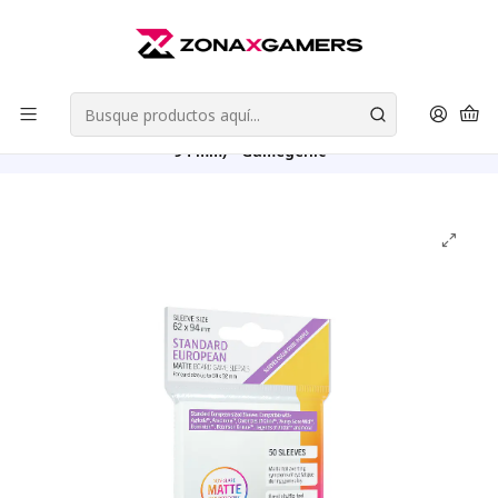
Envios a todo Chile | Despachos en 24 horas de Lunes a Viernes |
Retiros en Providencia
Leer más
Inicio
Accesorios
Protectores de Cartas (Juegos de Mesa)
Protectores Board Game MATTE Standard European (62 x
94 mm) - Gamegenic