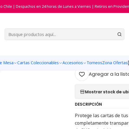
s de Cartas (Juegos de Mesa)
Protectores Juegos de Mesa Mini Eu
do Chile | Despachos en 24 horas de Lunes a Viernes | Retiros en Providen
|
Protectore
Euro (45x6
Agr
Cantidad
de Mesa
Cartas Coleccionables
Accesorios
Torneos
Zona Ofertas
Agregar a la list
Mostrar stock de ub
DESCRIPCIÓN
Protege las cartas de tus
completamente transparen