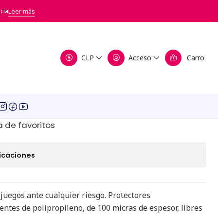
ro (45x68mm) - Fractal Juegos
cia
Leer más
s Juegos de Mesa Mini
CLP
Acceso
Carro
8mm) - Fractal Juegos
egar al Carro
Comprar ahora
a de favoritos
icaciones
 juegos ante cualquier riesgo. Protectores
tes de polipropileno, de 100 micras de espesor, libres