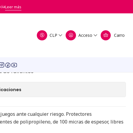
rd (63x88mm) - Fractal Juegos
cia
Leer más
s Juegos de Mesa
CLP
Acceso
Carro
63x88mm) - Fractal
a de favoritos
icaciones
 juegos ante cualquier riesgo. Protectores
tes de polipropileno, de 100 micras de espesor, libres