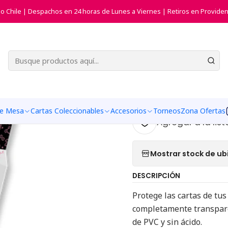
s de Cartas (Juegos de Mesa)
Protectores Juegos de Mesa Standa
do Chile | Despachos en 24 horas de Lunes a Viernes | Retiros en Providen
|
Protectore
Standard (
Juegos
de Mesa
Cartas Coleccionables
Accesorios
Torneos
Zona Ofertas
Agregar a la list
Mostrar stock de ub
DESCRIPCIÓN
Protege las cartas de tus
completamente transparen
de PVC y sin ácido.