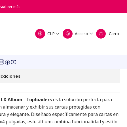
cia
Leer más
Pocket LX Album -
CLP
Acceso
Carro
 - Blue
a de favoritos
icaciones
 LX Album - Toploaders
es la solución perfecta para
n almacenar y exhibir sus cartas protegidas con
ra y elegante. Diseñado específicamente para cartas en
x4 pulgadas, este álbum combina funcionalidad y estilo