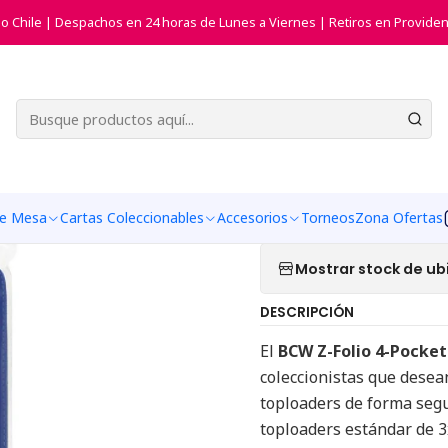
Inicio
Accesorios
Z-Folio 4-Pocket LX Album - Toploaders - Blue
do Chile | Despachos en 24 horas de Lunes a Viernes | Retiros en Providen
|
Z-Folio 4-
Toploaders
Agregar a la list
de Mesa
Cartas Coleccionables
Accesorios
Torneos
Zona Ofertas
Mostrar stock de ub
DESCRIPCIÓN
El
BCW Z-Folio 4-Pocket
coleccionistas que desea
toploaders de forma segu
toploaders estándar de 3