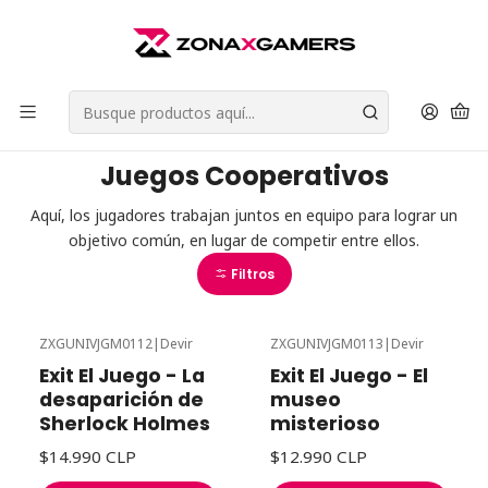
Envios a todo Chile | Despachos en 24 horas de Lunes a Viernes |
Retiros en Providencia
Leer más
Inicio
Juegos de Mesa
Juegos Cooperativos
Juegos Cooperativos
Aquí, los jugadores trabajan juntos en equipo para lograr un
objetivo común, en lugar de competir entre ellos.
Filtros
ZXGUNIVJGM0112
|
Devir
ZXGUNIVJGM0113
|
Devir
Exit El Juego - La
Exit El Juego - El
desaparición de
museo
Sherlock Holmes
misterioso
$14.990 CLP
$12.990 CLP