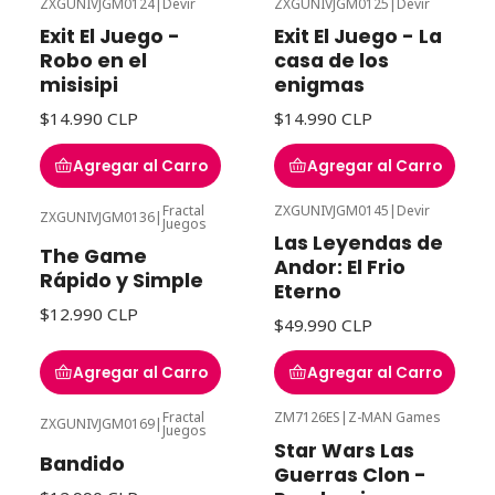
ZXGUNIVJGM0124
|
Devir
ZXGUNIVJGM0125
|
Devir
Exit El Juego -
Exit El Juego - La
Robo en el
casa de los
misisipi
enigmas
$14.990 CLP
$14.990 CLP
Agregar al Carro
Agregar al Carro
Fractal
ZXGUNIVJGM0145
|
Devir
ZXGUNIVJGM0136
|
Juegos
Las Leyendas de
The Game
Andor: El Frio
Rápido y Simple
Eterno
$12.990 CLP
$49.990 CLP
Agregar al Carro
Agregar al Carro
Fractal
ZM7126ES
|
Z-MAN Games
ZXGUNIVJGM0169
|
Juegos
Star Wars Las
Bandido
Guerras Clon -