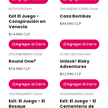
EXIT55269
|
Devir
ZXGUNIJDMCAZA001
|
Devir
Exit El Juego -
Caza Bombas
Conspiración en
$44.990 CLP
Venecia
$14.990 CLP
Agregar al Carro
Agregar al Carro
ZXGUNIJDM88561
|
Devir
SCUNL13ES
|
Asmodee
Round One?
Unlock! Risky
Adventures
$16.990 CLP
$32.990 CLP
Agregar al Carro
Agregar al Carro
ZXGUNIVJGM0011
|
Devir
ZXGUNIVJGM0012
|
Devir
Agotado
Agotado
Exit: El Juego - El
Exit: El Juego - El
Bosque
Cementerio de